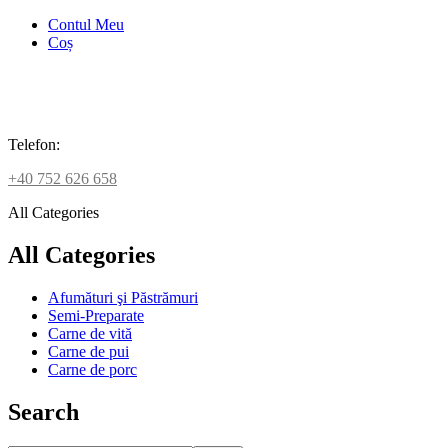
Contul Meu
Coș
Telefon:
+40 752 626 658
All Categories
All Categories
Afumături şi Păstrămuri
Semi-Preparate
Carne de vită
Carne de pui
Carne de porc
Search