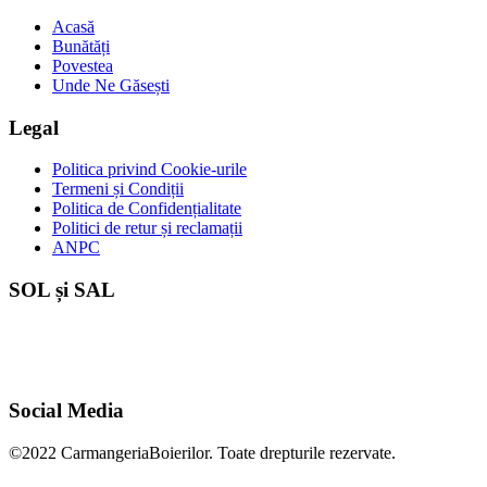
Acasă
Bunătăți
Povestea
Unde Ne Găsești
Legal
Politica privind Cookie-urile
Termeni și Condiții
Politica de Confidențialitate
Politici de retur și reclamații
ANPC
SOL și SAL
Social Media
©2022 CarmangeriaBoierilor. Toate drepturile rezervate.