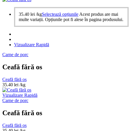
35.40
lei
/kg
Selectează opțiunile
Acest produs are mai
multe variații. Opțiunile pot fi alese în pagina produsului.
Vizualizare Rapidă
Carne de porc
Ceafă fără os
Ceafă fără os
35.40
lei
/kg
Vizualizare Rapidă
Carne de porc
Ceafă fără os
Ceafă fără os
35.40
lei
/kg