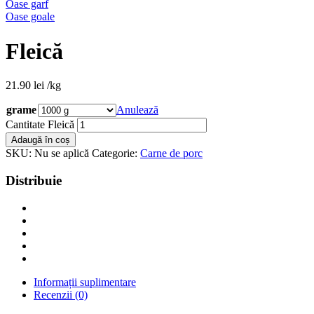
Oase garf
Oase goale
Fleică
21.90
lei
/kg
grame
Anulează
Cantitate Fleică
Adaugă în coș
SKU:
Nu se aplică
Categorie:
Carne de porc
Distribuie
Informații suplimentare
Recenzii (0)