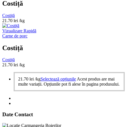
Costiță
Costiță
21.70
lei
/kg
Vizualizare Rapidă
Carne de porc
Costiță
Costiță
21.70
lei
/kg
21.70
lei
/kg
Selectează opțiunile
Acest produs are mai
multe variații. Opțiunile pot fi alese în pagina produsului.
Date Contact