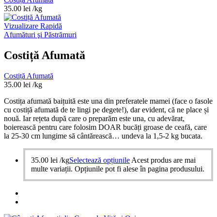
35.00
lei
/kg
Vizualizare Rapidă
Afumături şi Păstrămuri
Costiță Afumată
Costiță Afumată
35.00
lei
/kg
Costița afumată baițuită este una din preferatele mamei (face o fasole
cu costiță afumată de te lingi pe degete!), dar evident, că ne place și
nouă. Iar rețeta după care o preparăm este una, cu adevărat,
boierească pentru care folosim DOAR bucăți groase de ceafă, care
la 25-30 cm lungime să cântărească… undeva la 1,5-2 kg bucata.
35.00
lei
/kg
Selectează opțiunile
Acest produs are mai
multe variații. Opțiunile pot fi alese în pagina produsului.