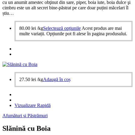
cu un anumit amestec obţinut din sare, piper, boia iute, boia dulce şi
cimbru este un alt secret bine-păstrat pe care doar puțini măcelari îl
știu…
80.00
lei
/kg
Selectează opțiunile
Acest produs are mai
multe variații. Opțiunile pot fi alese în pagina produsului.
27.50
lei
/kg
Adaugă în coș
Vizualizare Rapidă
Afumături şi Păstrămuri
Slănină cu Boia