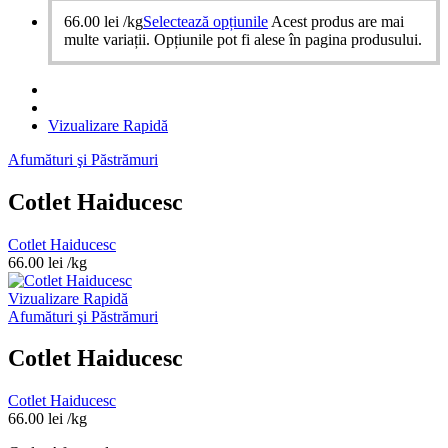
66.00
lei
/kg
Selectează opțiunile
Acest produs are mai
multe variații. Opțiunile pot fi alese în pagina produsului.
Vizualizare Rapidă
Afumături şi Păstrămuri
Cotlet Haiducesc
Cotlet Haiducesc
66.00
lei
/kg
Vizualizare Rapidă
Afumături şi Păstrămuri
Cotlet Haiducesc
Cotlet Haiducesc
66.00
lei
/kg