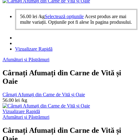
56.00
lei
/kg
Selectează opțiunile
Acest produs are mai
multe variații. Opțiunile pot fi alese în pagina produsului.
Vizualizare Rapidă
Afumături şi Păstrămuri
Cârnați Afumați din Carne de Vită și
Oaie
Cârnați Afumați din Carne de Vită și Oaie
56.00
lei
/kg
Vizualizare Rapidă
Afumături şi Păstrămuri
Cârnați Afumați din Carne de Vită și
Oaie