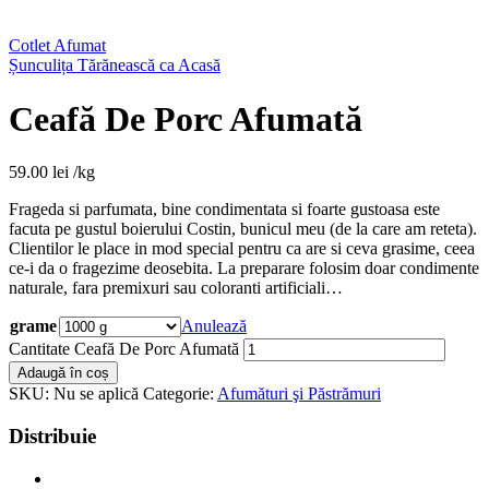
Cotlet Afumat
Șunculița Tărănească ca Acasă
Ceafă De Porc Afumată
59.00
lei
/kg
Frageda si parfumata, bine condimentata si foarte gustoasa este
facuta pe gustul boierului Costin, bunicul meu (de la care am reteta).
Clientilor le place in mod special pentru ca are si ceva grasime, ceea
ce-i da o fragezime deosebita. La preparare folosim doar condimente
naturale, fara premixuri sau coloranti artificiali…
grame
Anulează
Cantitate Ceafă De Porc Afumată
Adaugă în coș
SKU:
Nu se aplică
Categorie:
Afumături şi Păstrămuri
Distribuie