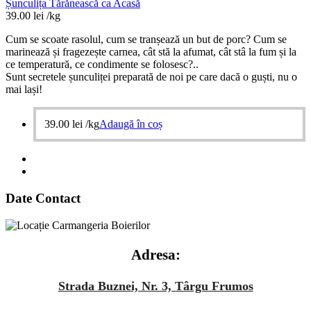
Șunculița Tărănească ca Acasă
39.00
lei
/kg
Cum se scoate rasolul, cum se tranșează un but de porc? Cum se
marinează și fragezește carnea, cât stă la afumat, cât stâ la fum și la
ce temperatură, ce condimente se folosesc?..
Sunt secretele șunculiței preparată de noi pe care dacă o guști, nu o
mai lași!
39.00
lei
/kg
Adaugă în coș
Date Contact
Adresa:
Strada Buznei, Nr. 3, Târgu Frumos