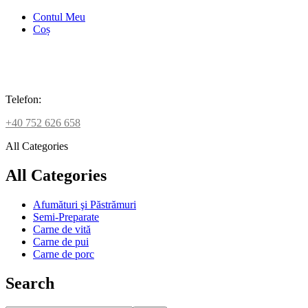
Contul Meu
Coș
Telefon:
+40 752 626 658
All Categories
All Categories
Afumături şi Păstrămuri
Semi-Preparate
Carne de vită
Carne de pui
Carne de porc
Search