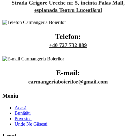
Strada Grigore Ureche nr. 5, incinta Palas Mall,
esplanada Teatru Luceafărul
Telefon:
+40 727 732 889
E-mail:
carmangeriaboierilor@gmail.com
Meniu
Acasă
Bunătăți
Povestea
Unde Ne Găsești
Legal