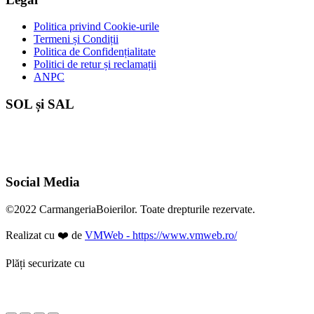
Politica privind Cookie-urile
Termeni și Condiții
Politica de Confidențialitate
Politici de retur și reclamații
ANPC
SOL și SAL
Social Media
©2022 CarmangeriaBoierilor. Toate drepturile rezervate.
Realizat cu ❤️ de
VMWeb - https://www.vmweb.ro/
Plăți securizate cu