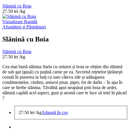
Slănină cu Boia
27.50
lei
/kg
Vizualizare Rapidă
Afumături şi Păstrămuri
Slănină cu Boia
Slănină cu Boia
27.50
lei
/kg
Cea mai bună slănina fiarta cu usturoi și boia se obține din slănină
de sub gat (gușă) cu puțină carne pe ea. Secretul rețetelor țărănești
constă în punerea la baiț cu sare câteva zile și adăugarea
condimentelor, cimbru, usturoi pisat, piper, foi de dafin – în apa în
care se fierbe slănina. Tăvălită apoi neapărat prin boia de ardei,
slănină capătă acel aspect, gust și aromă care te face să intri în păcat!
?
27.50
lei
/kg
Adaugă în coș