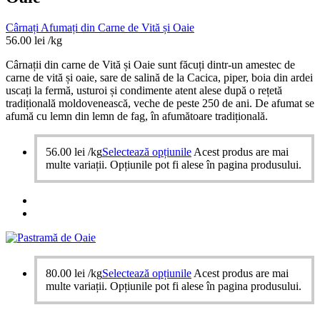
Cârnați Afumați din Carne de Vită și Oaie
56.00
lei
/kg
Cârnații din carne de Vită și Oaie sunt făcuți dintr-un amestec de
carne de vită și oaie, sare de salină de la Cacica, piper, boia din ardei
uscați la fermă, usturoi și condimente atent alese după o rețetă
tradițională moldovenească, veche de peste 250 de ani. De afumat se
afumă cu lemn din lemn de fag, în afumătoare tradițională.
56.00
lei
/kg
Selectează opțiunile
Acest produs are mai
multe variații. Opțiunile pot fi alese în pagina produsului.
80.00
lei
/kg
Selectează opțiunile
Acest produs are mai
multe variații. Opțiunile pot fi alese în pagina produsului.