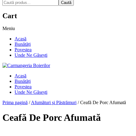
Caută
Cart
Meniu
Acasă
Bunătăți
Povestea
Unde Ne Găsești
Acasă
Bunătăți
Povestea
Unde Ne Găsești
Prima pagină
/
Afumături şi Păstrămuri
/
Ceafă De Porc Afumată
Ceafă De Porc Afumată